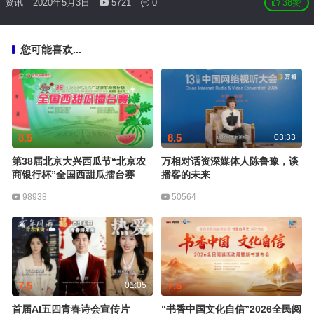
资讯
2020年5月3日
5721
0
38
赞
您可能喜欢...
8.5
8.5
03:33
第38届北京大兴西瓜节“北京农
万相对话资深媒体人陈鲁豫，谈
商银行杯”全国西甜瓜擂台赛
播客的未来
98938
50564
7.5
7.5
01:05
首届AI五四青春诗会宣传片
“书香中国文化自信”2026全民阅