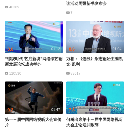
读活动周暨新书发布会
40389
7
8.6
8.6
01:12
01:04
“综观时代 艺启新境”网络综艺创
万相：《连线》杂志创始主编凯
新发展论坛成功举办
文·凯利
120530
83617
9.2
7.8
01:47
00:28
第十三届中国网络视听大会宣传
何飚出席第十三届中国网络视听
片
大会主论坛并致辞