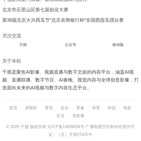
北京市石景山区第七届创业大赛
第38届北京大兴西瓜节“北京农商银行杯”全国西甜瓜擂台赛
关注交流
万相
公众号
移动版
关于本站
千视是聚焦AI影像、视频直播与数字文娱的内容平台，涵盖AI视
频、直播联播、数字节目、AI春晚、视觉内容与全球创意影像，打
造面向未来的AI视频与数字内容生态平台。
首页
新
视听
资讯
音乐
美食
体育
科技
电影
生活
热
直播
© 2026
千视
版权所有
京ICP备14009034号
广播电视节目制作经营许可
证：（京）字第07425号