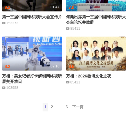
9.2
7.8
01:47
00:28
第十三届中国网络视听大会宣传片
何飚出席第十三届中国网络视听大
会主论坛并致辞
153273
85411
8.2
8.5
02:16
00:25
万相：美女记者打卡解锁网络视听
万相：2026微博文化之夜
展交开放日
85421
103958
文
1
2
…
6
下一页
章
分
页