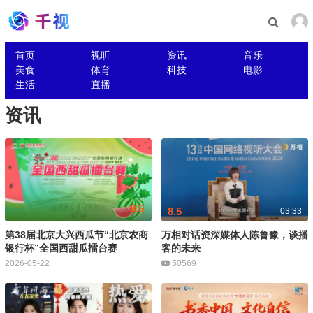
首页
视听
资讯
音乐
美食
体育
科技
电影
生活
直播
资讯
8.5
8.5
03:33
第38届北京大兴西瓜节“北京农商
万相对话资深媒体人陈鲁豫，谈播
银行杯”全国西甜瓜擂台赛
客的未来
2026-05-22
50569