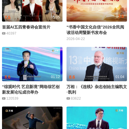
7.5
7.5
01:05
首届AI五四青春诗会宣传片
“书香中国文化自信”2026全民阅
读活动周暨新书发布会
40397
2026-04-22
8.6
8.6
01:12
01:04
“综观时代 艺启新境”网络综艺创
万相：《连线》杂志创始主编凯文
新发展论坛成功举办
·凯利
120539
83622