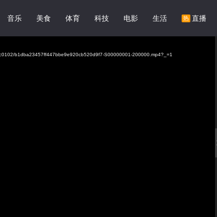
音乐
美食
体育
科技
电影
生活
直播
热
58c0102/b1dba23457ff447bbe9e920cb520d9f7-S00000001-200000.mp4?_=1