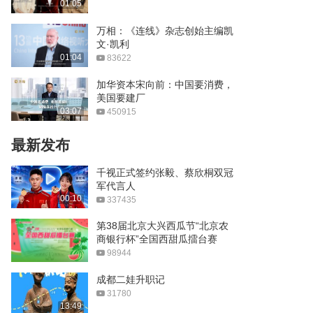
01:05
“美的引领热泵时代”智慧采
暖解决方案暨新品发布会
万相：《连线》杂志创始主编凯
文·凯利
安达地，来永安，探寻一座
01:04
83622
城的幸福密码与发展哲学
加华资本宋向前：中国要消费，
04:15
美国要建厂
寻味丹霞，膳养千年！首届
03:07
450915
江山乌骨鸡药膳大赛！
最新发布
高看一眼·海上福建
千视正式签约张毅、蔡欣桐双冠
军代言人
21:36
00:10
337435
网红打卡海淀区清河之洲
第38届北京大兴西瓜节“北京农
“节水嘉年华”
商银行杯”全国西甜瓜擂台赛
00:58
98944
01:18
第十二届中国网络视听大会
成都二娃升职记
宣传片
31780
“薪技艺”玻璃艺术策展人｜
13:49