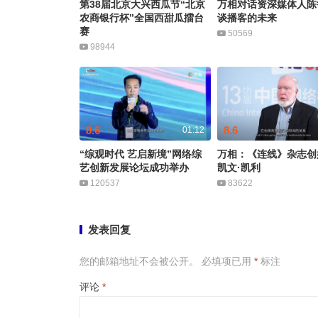
第38届北京大兴西瓜节“北京
万相对话资深媒体人陈
农商银行杯”全国西甜瓜擂台
谈播客的未来
赛
50569
98944
8.6
8.6
01:12
“综观时代 艺启新境”网络综
万相：《连线》杂志创
艺创新发展论坛成功举办
凯文·凯利
120537
83622
发表回复
您的邮箱地址不会被公开。
必填项已用
*
标注
评论
*