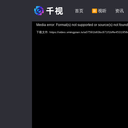
首页
视听
资讯
新
视
Media error: Format(s) not supported or source(s) not found
频
下载文件: https://video.vmingpian.tv/a07591b83bc671f1bffe45319
播
放
器