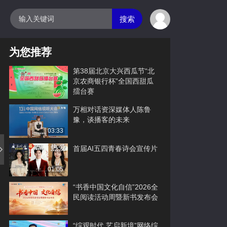
搜索
为您推荐
第38届北京大兴西瓜节“北
京农商银行杯”全国西甜瓜
擂台赛
万相对话资深媒体人陈鲁
豫，谈播客的未来
03:33
首届AI五四青春诗会宣传片
01:05
“书香中国文化自信”2026全
民阅读活动周暨新书发布会
“综观时代 艺启新境”网络综