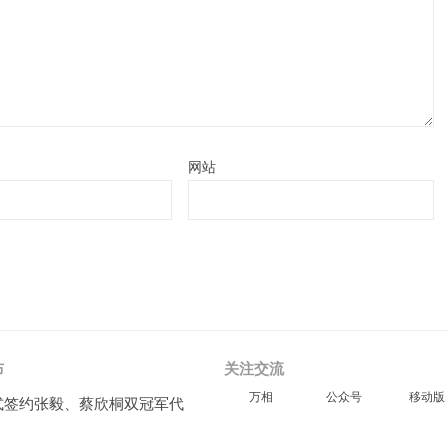
网站
布
关注交流
万相
公众号
移动版
式签约张毅、蔡欣桐双冠军代