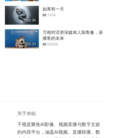
李静
如果有一天
03:01
7434
“薪技艺”——国际工艺美术
03:36
巡展·邀请展
万相对话资深媒体人陈鲁豫，谈
04:18
播客的未来
第十一届中国网络视听大会
03:33
50569
震撼来袭
01:57
中视频亮相长三角文博会：
新视界，新征程！
01:56
中视频公益传播记录正式启
动
00:55
关于本站
放假通知！清明假期不调
休，今年劳动节假期有5天
千视是聚焦AI影像、视频直播与数字文娱
00:27
的内容平台，涵盖AI视频、直播联播、数