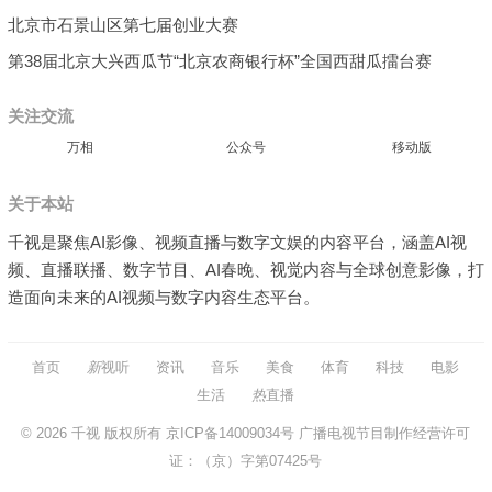
北京市石景山区第七届创业大赛
第38届北京大兴西瓜节“北京农商银行杯”全国西甜瓜擂台赛
关注交流
万相
公众号
移动版
关于本站
千视是聚焦AI影像、视频直播与数字文娱的内容平台，涵盖AI视
频、直播联播、数字节目、AI春晚、视觉内容与全球创意影像，打
造面向未来的AI视频与数字内容生态平台。
首页
新
视听
资讯
音乐
美食
体育
科技
电影
生活
热
直播
© 2026
千视
版权所有
京ICP备14009034号
广播电视节目制作经营许可
证：（京）字第07425号