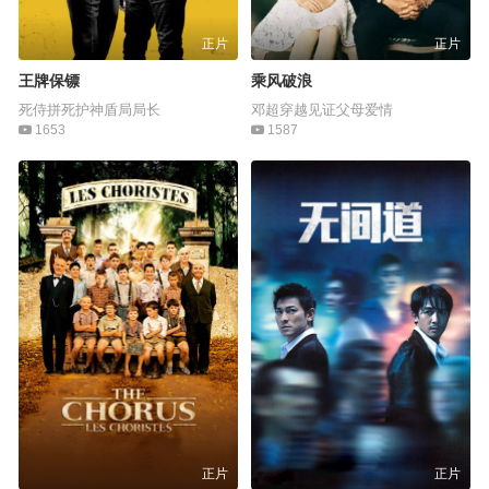
正片
正片
王牌保镖
乘风破浪
死侍拼死护神盾局局长
邓超穿越见证父母爱情
1653
1587
正片
正片