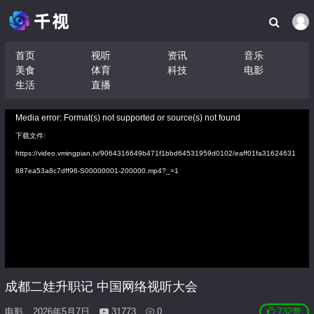
首页
视听
资讯
音乐
美食
体育
科技
电影
生活
直播
视
Media error: Format(s) not supported or source(s) not found
频
下载文件:
播
https://video.vmingpian.tv/9064316649b471f1bbd64531959d0102/eaff01fa31624631
放
887ea53a8c7dff96-S00000001-200000.mp4?_=1
器
成都二娃升职记 中国网络视听大会
电影
2026年5月7日
31773
0
732
赞