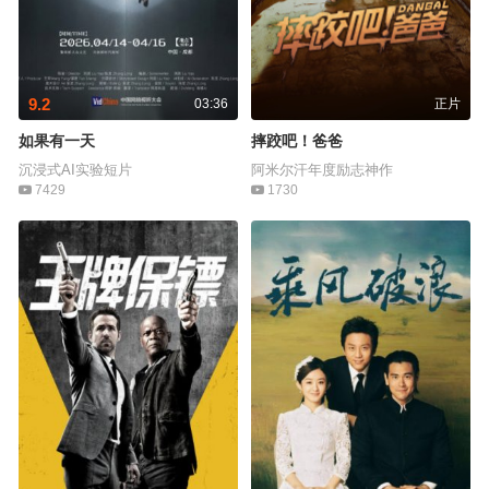
9.2
03:36
正片
如果有一天
摔跤吧！爸爸
沉浸式AI实验短片
阿米尔汗年度励志神作
7429
1730