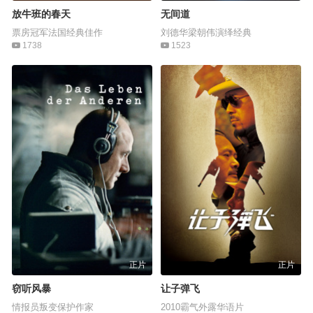
放牛班的春天
无间道
票房冠军法国经典佳作
刘德华梁朝伟演绎经典
1738
1523
正片
正片
窃听风暴
让子弹飞
情报员叛变保护作家
2010霸气外露华语片