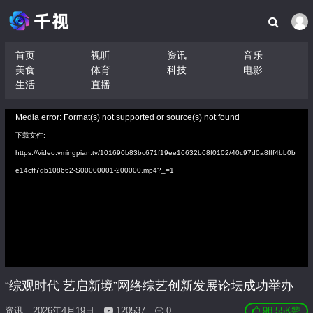
首页
视听
资讯
音乐
美食
体育
科技
电影
生活
直播
视
Media error: Format(s) not supported or source(s) not found
频
下载文件:
播
https://video.vmingpian.tv/101690b83bc671f19ee16632b68f0102/40c97d0a8fff4bb0b
放
e14cff7db108662-S00000001-200000.mp4?_=1
器
“综观时代 艺启新境”网络综艺创新发展论坛成功举办
资讯
2026年4月19日
120537
0
98.55K
赞