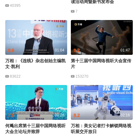
读活动周暨新书发布会
40395
7
8.6
9.2
01:04
01:47
万相：《连线》杂志创始主编凯
第十三届中国网络视听大会宣传
文·凯利
片
83622
153270
7.8
8.2
00:28
02:16
何飚出席第十三届中国网络视听
万相：美女记者打卡解锁网络视
大会主论坛并致辞
听展交开放日