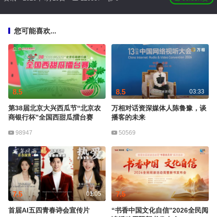
您可能喜欢...
8.5
8.5
03:33
第38届北京大兴西瓜节“北京农
万相对话资深媒体人陈鲁豫，谈
商银行杯”全国西甜瓜擂台赛
播客的未来
98947
50569
7.5
7.5
01:05
首届AI五四青春诗会宣传片
“书香中国文化自信”2026全民阅