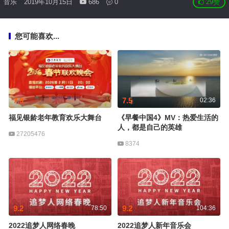
音乐
2019年10月15日
686
0
29
赞
您可能喜欢...
7.9
7.5
02:36
福见银龄老年教育欢乐大舞台
《早餐中国4》MV：热爱生活的
人，都是自己的英雄
27205476
8374
9.2
9.2
78:50
104:36
2022追梦人网络春晚
2022追梦人新年音乐会