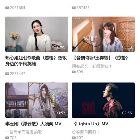
2961684
357438
7.5
01:05
03:58
热心姐姐创作歌曲《感谢》致敬
【音阙诗听/王梓钰】《惊蛰》
身边的平民英雄
间奏超长！必须蹦迪！
599
2571447
03:57
02:55
李玉刚《浮云散》人物向 MV
《Lights Up》MV
一首简单而温暖的歌
哈卷新单回归！
703
707