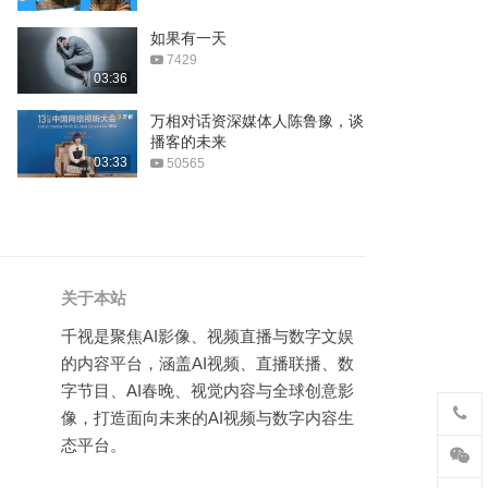
薛之谦《病态》
如果有一天
7429
04:43
03:36
吴克群《你说 我听着呢…》
万相对话资深媒体人陈鲁豫，谈
播客的未来
03:46
03:33
50565
白小白《单人旅程》
05:29
汪苏泷《全世界陪我失眠》
关于本站
04:01
千视是聚焦AI影像、视频直播与数字文娱
小月月《五环之歌》
的内容平台，涵盖AI视频、直播联播、数
字节目、AI春晚、视觉内容与全球创意影
像，打造面向未来的AI视频与数字内容生
《芒种》洗遍全网的神曲
态平台。
03:32