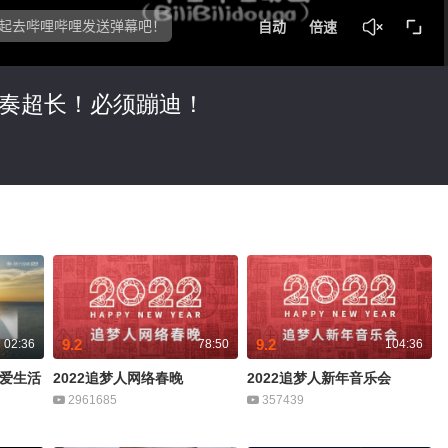
间奏超长！必须蹦迪！
9.2
9.2
02:36
78:50
104:36
热爱生活
2022追梦人网络春晚
2022追梦人新年音乐会
2961685
357439