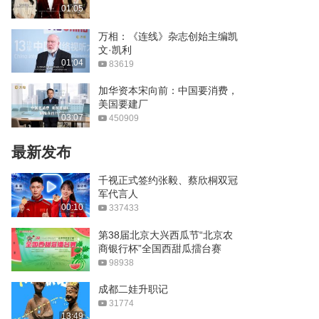
ONER - 一生有你
01:05
03:15
万相：《连线》杂志创始主编凯
文·凯利
10,000 Hours
01:04
83619
加华资本宋向前：中国要消费，
美国要建厂
在日月的璀璨间闪耀
03:07
450909
04:43
最新发布
中国好声音：林言奕《幻
千视正式签约张毅、蔡欣桐双冠
听》
军代言人
03:36
00:10
337433
金志文《远方》
第38届北京大兴西瓜节“北京农
商银行杯”全国西甜瓜擂台赛
04:04
98938
SNH48 Group – 我和我的
成都二娃升职记
祖国
31774
03:12
13:49