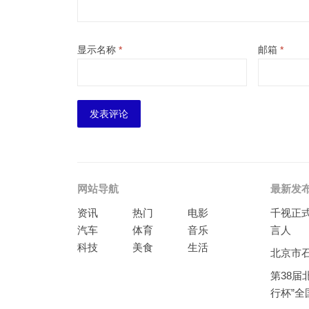
显示名称
*
邮箱
*
网站导航
最新发
资讯
热门
电影
千视正
汽车
体育
音乐
言人
科技
美食
生活
北京市
第38届
行杯”