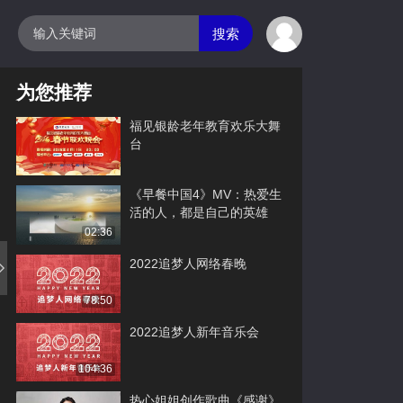
搜索
为您推荐
福见银龄老年教育欢乐大舞
台
《早餐中国4》MV：热爱生
活的人，都是自己的英雄
02:36
2022追梦人网络春晚
78:50
2022追梦人新年音乐会
104:36
热心姐姐创作歌曲《感谢》