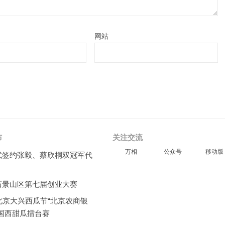
网站
布
关注交流
万相
公众号
移动版
式签约张毅、蔡欣桐双冠军代
石景山区第七届创业大赛
北京大兴西瓜节“北京农商银
全国西甜瓜擂台赛