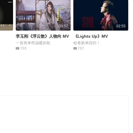
03:57
02:55
李玉刚《浮云散》人物向 MV
《Lights Up》MV
一首简单而温暖的歌
哈卷新单回归！
703
707