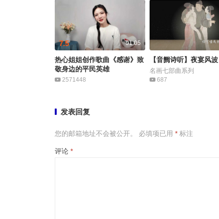
7.5
01:05
热心姐姐创作歌曲《感谢》致
【音阙诗听】夜宴风波
敬身边的平民英雄
名画七部曲系列
2571448
687
发表回复
您的邮箱地址不会被公开。
必填项已用
*
标注
评论
*