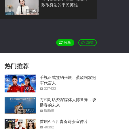
致敬身边的平民英雄
01:05
【音阙诗听】夜宴风波
分享
26
赞
李玉刚《浮云散》人物向
MV
03:57
《Lights Up》MV
热门推荐
02:55
千视正式签约张毅、蔡欣桐双冠
军代言人
Ghost Dance / 初音MIKU
00:10
337433
03:48
万相对话资深媒体人陈鲁豫，谈
播客的未来
18岁波兰小伙吉他指弹
03:33
50565
04:40
首届AI五四青春诗会宣传片
40392