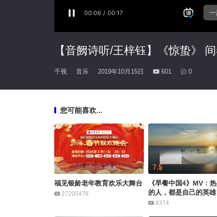
【音阙诗听/王梓钰】《惊蛰》 
千视
音乐
2019年10月15日
601
0
您可能喜欢...
7.9
7.5
福见银龄老年教育欢乐大舞台
《早餐中国4》MV：
的人，都是自己的英雄
27205476
8374