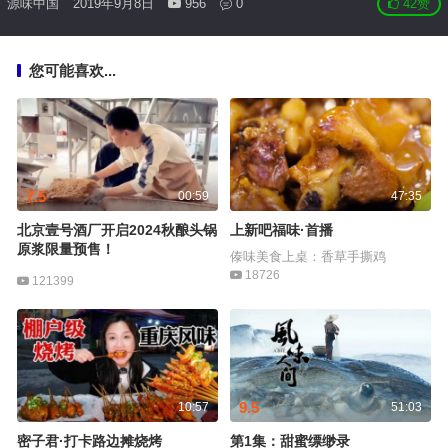
源味中国
2019年9月8日
956
0
42
赞
您可能喜欢...
7.5
00:59
47:35
北京壹号酒厂开启2024秋酿头锅
上新吧福味·首播
原浆限量预售！
傣味美食上桌：香草手撕鸡
18726
121399
9.5
10:57
51:03
密子君·打卡路边摊烧烤
第1集：甜蜜缥缈录