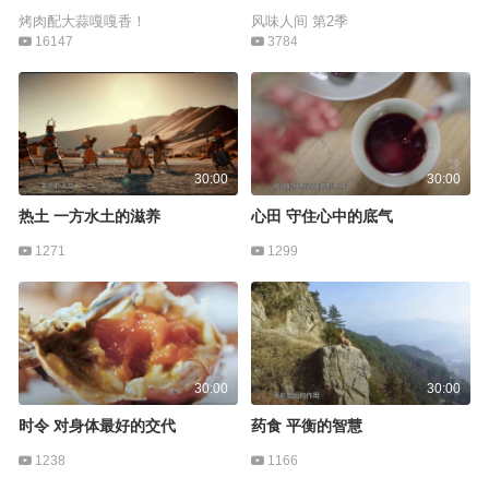
烤肉配大蒜嘎嘎香！
风味人间 第2季
16147
3784
30:00
30:00
热土 一方水土的滋养
心田 守住心中的底气
1271
1299
30:00
30:00
时令 对身体最好的交代
药食 平衡的智慧
1238
1166