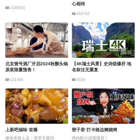
心相待
2180591
452742
7.5
7.8
00:59
208:00
北京壹号酒厂开启2024秋酿头锅
【4K瑞士风景】史诗级爆肝 地
原浆限量预售！
名标注无重复
121409
4534
47:35
10:57
上新吧福味·首播
密子君·打卡路边摊烧烤
傣味美食上桌：香草手撕鸡
烤肉配大蒜嘎嘎香！