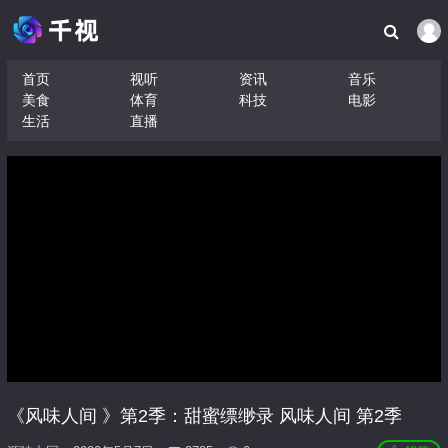
首页
视听
资讯
音乐
美食
体育
科技
电影
生活
直播
《风味人间 》第2季：甜蜜缥缈录 风味人间 第2季