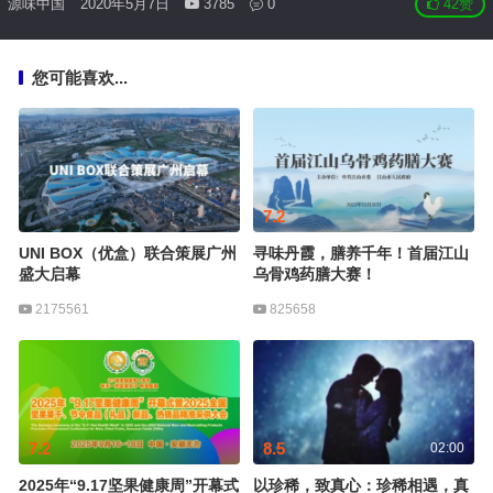
源味中国
2020年5月7日
3785
0
42
赞
您可能喜欢...
7.2
UNI BOX（优盒）联合策展广州
寻味丹霞，膳养千年！首届江山
盛大启幕
乌骨鸡药膳大赛！
2175561
825658
7.2
8.5
02:00
2025年“9.17坚果健康周”开幕式
以珍稀，致真心：珍稀相遇，真