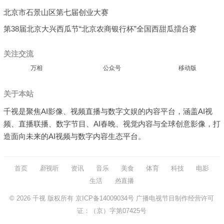
北京市石景山区第七届创业大赛
第38届北京大兴西瓜节“北京农商银行杯”全国西甜瓜擂台赛
关注交流
万相
公众号
移动版
关于本站
千视是聚焦AI影像、视频直播与数字文娱的内容平台，涵盖AI视
频、直播联播、数字节目、AI春晚、视觉内容与全球创意影像，打
造面向未来的AI视频与数字内容生态平台。
首页
新
视听
资讯
音乐
美食
体育
科技
电影
生活
热
直播
© 2026
千视
版权所有
京ICP备14009034号
广播电视节目制作经营许可
证：（京）字第07425号