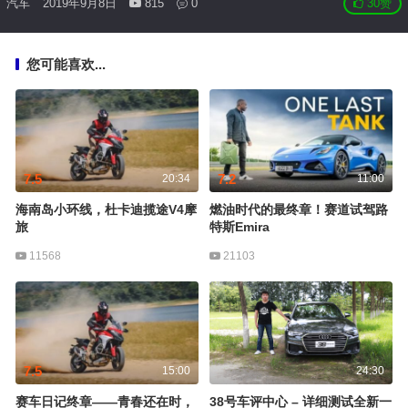
汽车
2019年9月8日
815
0
30
赞
您可能喜欢...
7.5
7.2
20:34
11:00
海南岛小环线，杜卡迪揽途V4摩
燃油时代的最终章！赛道试驾路
旅
特斯Emira
11568
21103
7.5
15:00
24:30
赛车日记终章——青春还在时，
38号车评中心 – 详细测试全新一