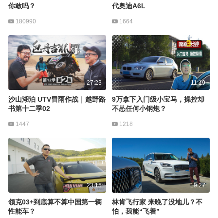
你敢吗？
代奥迪A6L
180990
1664
27:23
11:19
沙山湖泊 UTV冒雨作战｜越野路
9万拿下入门级小宝马，操控却
书第十二季02
不怂任何小钢炮？
1447
1218
23:15
19:27
领克03+到底算不算中国第一辆
林肯飞行家 来晚了没地儿？不
性能车？
怕，我能“飞着”