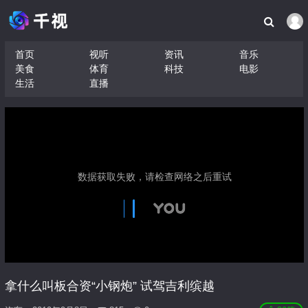
首页
视听
资讯
音乐
美食
体育
科技
电影
生活
直播
拿什么叫板合资“小钢炮” 试驾吉利缤越