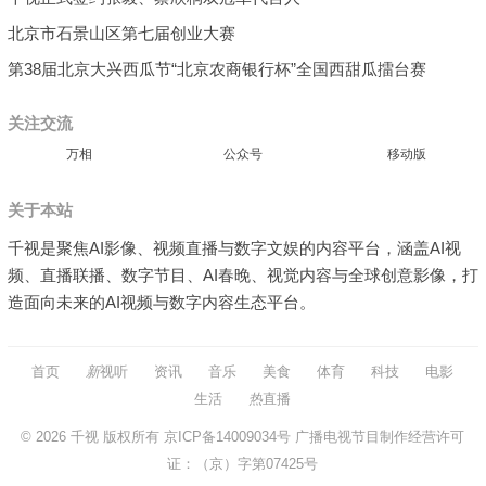
北京市石景山区第七届创业大赛
第38届北京大兴西瓜节“北京农商银行杯”全国西甜瓜擂台赛
关注交流
万相
公众号
移动版
关于本站
千视是聚焦AI影像、视频直播与数字文娱的内容平台，涵盖AI视
频、直播联播、数字节目、AI春晚、视觉内容与全球创意影像，打
造面向未来的AI视频与数字内容生态平台。
首页
新
视听
资讯
音乐
美食
体育
科技
电影
生活
热
直播
© 2026
千视
版权所有
京ICP备14009034号
广播电视节目制作经营许可
证：（京）字第07425号