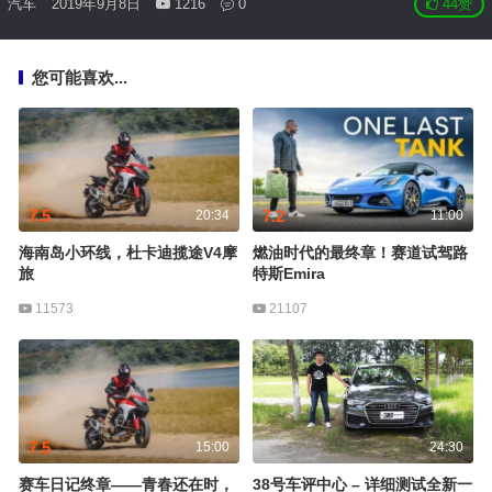
汽车
2019年9月8日
1216
0
44
赞
您可能喜欢...
7.5
7.2
20:34
11:00
海南岛小环线，杜卡迪揽途V4摩
燃油时代的最终章！赛道试驾路
旅
特斯Emira
11573
21107
7.5
15:00
24:30
赛车日记终章——青春还在时，
38号车评中心 – 详细测试全新一