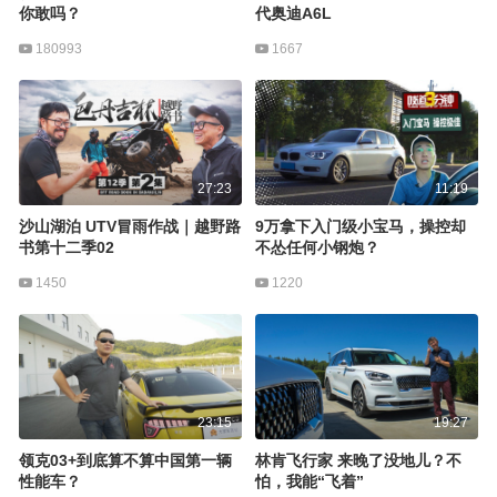
你敢吗？
代奥迪A6L
180993
1667
27:23
11:19
沙山湖泊 UTV冒雨作战｜越野路
9万拿下入门级小宝马，操控却
书第十二季02
不怂任何小钢炮？
1450
1220
23:15
19:27
领克03+到底算不算中国第一辆
林肯飞行家 来晚了没地儿？不
性能车？
怕，我能“飞着”