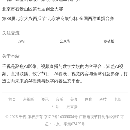
北京市石景山区第七届创业大赛
第38届北京大兴西瓜节“北京农商银行杯”全国西甜瓜擂台赛
关注交流
万相
公众号
移动版
关于本站
千视是聚焦AI影像、视频直播与数字文娱的内容平台，涵盖AI视
频、直播联播、数字节目、AI春晚、视觉内容与全球创意影像，打
造面向未来的AI视频与数字内容生态平台。
首页
新
视听
资讯
音乐
美食
体育
科技
电影
生活
热
直播
© 2026
千视
版权所有
京ICP备14009034号
广播电视节目制作经营许可
证：（京）字第07425号