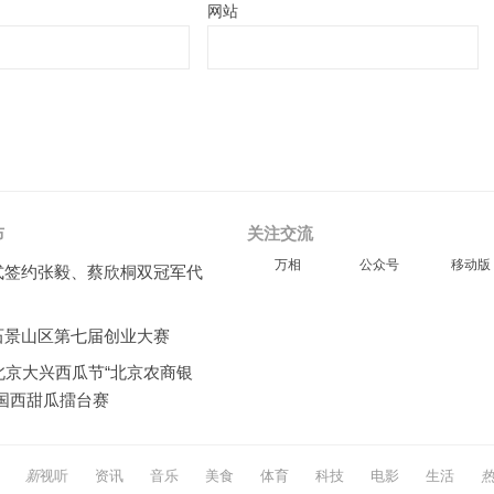
网站
布
关注交流
万相
公众号
移动版
式签约张毅、蔡欣桐双冠军代
石景山区第七届创业大赛
北京大兴西瓜节“北京农商银
全国西甜瓜擂台赛
新
视听
资讯
音乐
美食
体育
科技
电影
生活