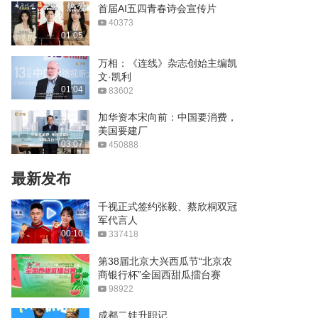
首届AI五四青春诗会宣传片
40373
01:05
万相：《连线》杂志创始主编凯
文·凯利
01:04
83602
加华资本宋向前：中国要消费，
美国要建厂
03:07
450888
最新发布
千视正式签约张毅、蔡欣桐双冠
军代言人
00:10
337418
第38届北京大兴西瓜节“北京农
商银行杯”全国西甜瓜擂台赛
98922
成都二娃升职记