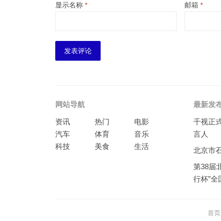
显示名称
*
邮箱
*
网站导航
最新发
资讯
热门
电影
千视正
汽车
体育
音乐
言人
科技
美食
生活
北京市
第38届
行杯”
首页