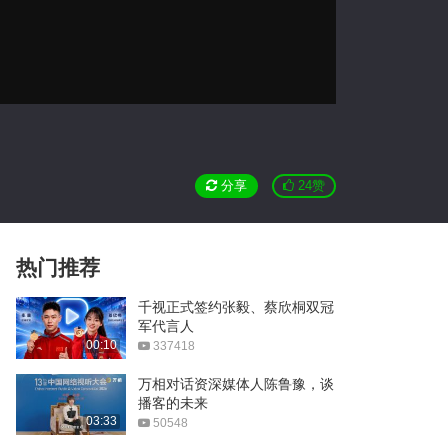
分享
24
赞
热门推荐
千视正式签约张毅、蔡欣桐双冠
军代言人
00:10
337418
万相对话资深媒体人陈鲁豫，谈
播客的未来
03:33
50548