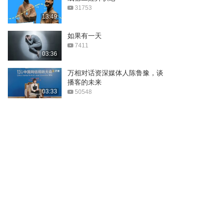
31753
13:49
如果有一天
7411
03:36
万相对话资深媒体人陈鲁豫，谈
播客的未来
03:33
50548