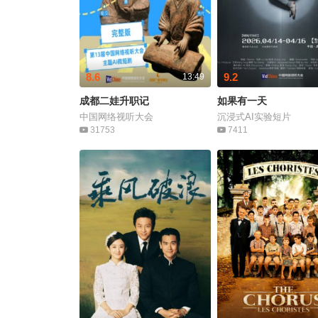
8.6
9.2
13:49
成都二娃升职记
如果有一天
中国网络视听大会
沉浸式AI实验短片
31753
7411