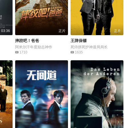
03:36
正片
正片
摔跤吧！爸爸
王牌保镖
阿米尔汗年度励志神作
死侍拼死护神盾局局长
1710
1635