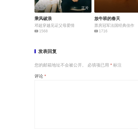
正片
乘风破浪
放牛班的春天
邓超穿越见证父母爱情
票房冠军法国经典佳作
1568
1716
发表回复
您的邮箱地址不会被公开。
必填项已用
*
标注
评论
*