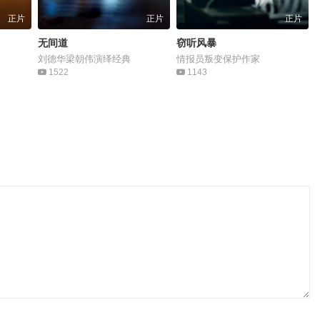
正片
正片
正片
无间道
窃听风暴
刘德华梁朝伟演绎经典
情报员叛变保护作家
1522
1143