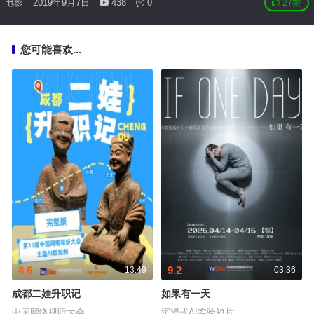
电影
2019年9月7日
438
0
27
赞
您可能喜欢...
8.6
9.2
13:49
03:36
成都二娃升职记
如果有一天
中国网络视听大会
沉浸式AI实验短片