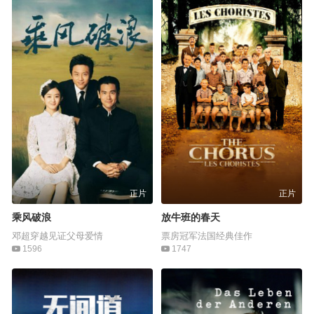
正片
正片
乘风破浪
放牛班的春天
邓超穿越见证父母爱情
票房冠军法国经典佳作
1596
1747