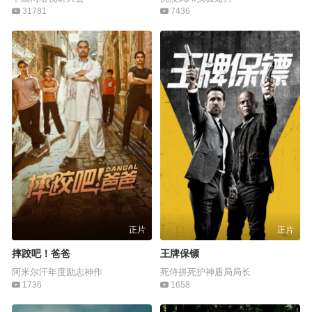
31781
7436
正片
正片
摔跤吧！爸爸
王牌保镖
阿米尔汗年度励志神作
死侍拼死护神盾局局长
1736
1658