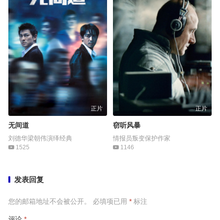
正片
正片
无间道
窃听风暴
刘德华梁朝伟演绎经典
情报员叛变保护作家
1525
1146
发表回复
您的邮箱地址不会被公开。
必填项已用
*
标注
评论
*