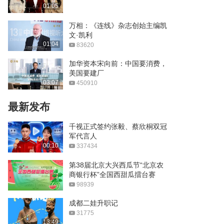
字母15+13却3节投降？
01:05
01:28
万相：《连线》杂志创始主编凯
文·凯利
美国4连胜仍可能被淘汰
01:04
83620
00:51
加华资本宋向前：中国要消费，
美国要建厂
国足公布出征马代名单
03:07
450910
01:32
最新发布
美网-00后首夺大满贯
千视正式签约张毅、蔡欣桐双冠
军代言人
00:47
00:10
337434
欧预赛-葡萄牙4-2首胜
第38届北京大兴西瓜节“北京农
商银行杯”全国西甜瓜擂台赛
00:33
98939
妻子称周琦不敢出门
成都二娃升职记
31775
01:04
13:49