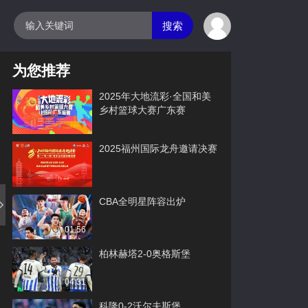
搜索
为您推荐
2025年大地流彩·全国和美
乡村篮球大赛广东赛
2025福州国际龙舟邀请决赛
CBA全明星阵容出炉
01:56
柏林赫塔2-0奥格斯堡
04:31
科隆0-2沃尔夫斯堡