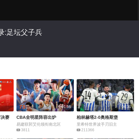
录:足坛父子兵
7.5
01:56
04:31
请决赛
CBA全明星阵容出炉
柏林赫塔2-0奥格斯堡
易建联郭艾伦领衔南北区
里希特世界波手刃旧主
3811
211366