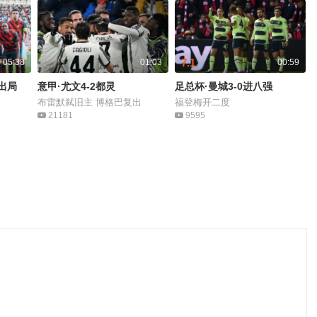
7.1
05:38
01:03
00:59
出局
意甲·尤文4-2都灵
足总杯·曼城3-0进八强
布雷默弑旧主 博格巴复出
福登梅开二度
21181
9595