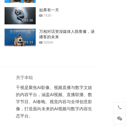
探钓北极飞蝇钓之旅
如果有一天
7430
14:43
03:36
欧预赛-英格兰4-0大胜
万相对话资深媒体人陈鲁豫，谈
播客的未来
00:44
03:33
50566
欧预赛-法国4-1胜弱旅
00:35
成都车展有啥不一样？
关于本站
06:46
千视是聚焦AI影像、视频直播与数字文娱
这是奇骏该走的路吗？
的内容平台，涵盖AI视频、直播联播、数
字节目、AI春晚、视觉内容与全球创意影
07:32
像，打造面向未来的AI视频与数字内容生
英菲尼迪品牌宣传片
态平台。
01:52