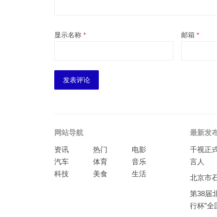
显示名称
*
邮箱
*
网站导航
最新发
资讯
热门
电影
千视正
汽车
体育
音乐
言人
科技
美食
生活
北京市
第38届
行杯”