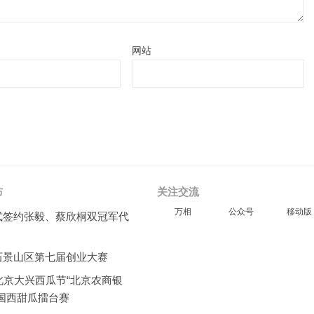
网站
布
关注交流
万相
公众号
移动版
式签约张毅、蔡欣桐双冠军代
石景山区第七届创业大赛
北京大兴西瓜节“北京农商银
全国西甜瓜擂台赛