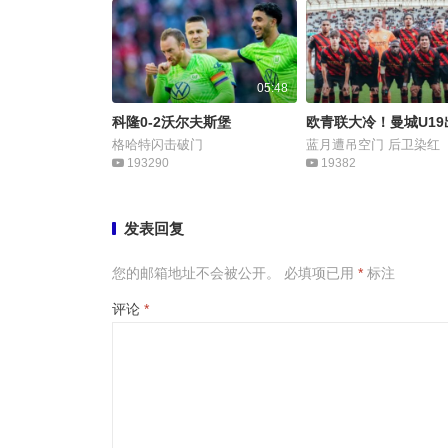
05:48
科隆0-2沃尔夫斯堡
欧青联大冷！曼城U19
格哈特闪击破门
蓝月遭吊空门 后卫染红
193290
19382
发表回复
您的邮箱地址不会被公开。
必填项已用
*
标注
评论
*