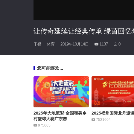
让传奇延续让经典传承 绿茵回忆
千视
体育
2019年10月14日
1137
0
您可能喜欢...
8.9
2025年大地流彩·全国和美乡
2025福州国际龙舟邀
村篮球大赛广东赛
7521604
975665