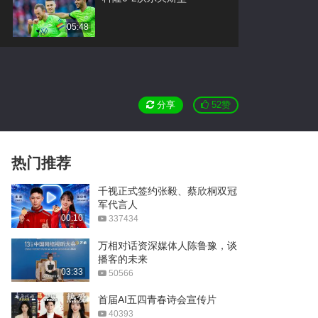
05:48
欧青联大冷！曼城U19出局
05:38
分享
52
赞
意甲·尤文4-2都灵
01:03
足总杯·曼城3-0进八强
热门推荐
00:59
千视正式签约张毅、蔡欣桐双冠
军代言人
曝青岛接近签约亚当斯
00:10
337434
00:53
万相对话资深媒体人陈鲁豫，谈
播客的未来
孙杨听证会11月瑞士开庭
03:33
50566
00:38
首届AI五四青春诗会宣传片
40393