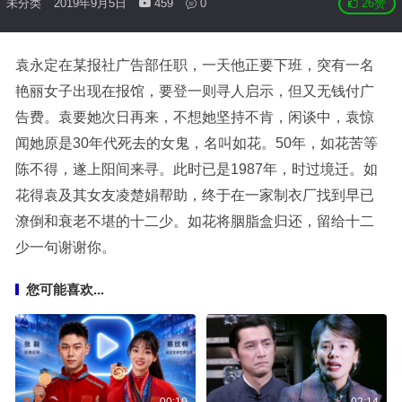
未分类
2019年9月5日
459
0
26
赞
袁永定在某报社广告部任职，一天他正要下班，突有一名
艳丽女子出现在报馆，要登一则寻人启示，但又无钱付广
告费。袁要她次日再来，不想她坚持不肯，闲谈中，袁惊
闻她原是30年代死去的女鬼，名叫如花。50年，如花苦等
陈不得，遂上阳间来寻。此时已是1987年，时过境迁。如
花得袁及其女友凌楚娟帮助，终于在一家制衣厂找到早已
潦倒和衰老不堪的十二少。如花将胭脂盒归还，留给十二
少一句谢谢你。
您可能喜欢...