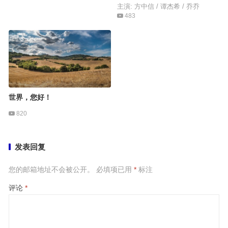
主演: 方中信 / 谭杰希 / 乔乔
483
世界，您好！
820
发表回复
您的邮箱地址不会被公开。
必填项已用
*
标注
评论
*