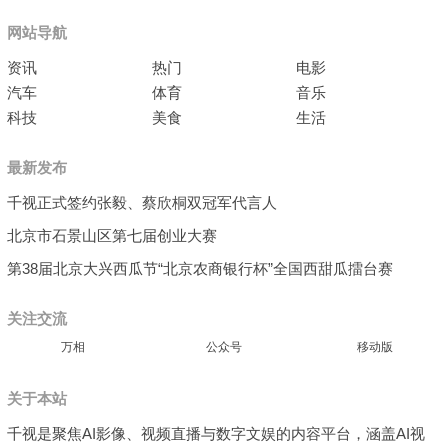
网站导航
资讯
热门
电影
汽车
体育
音乐
科技
美食
生活
最新发布
千视正式签约张毅、蔡欣桐双冠军代言人
北京市石景山区第七届创业大赛
第38届北京大兴西瓜节“北京农商银行杯”全国西甜瓜擂台赛
关注交流
万相
公众号
移动版
关于本站
千视是聚焦AI影像、视频直播与数字文娱的内容平台，涵盖AI视