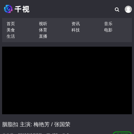
首页
视听
资讯
音乐
美食
体育
科技
电影
生活
直播
胭脂扣 主演: 梅艳芳 / 张国荣