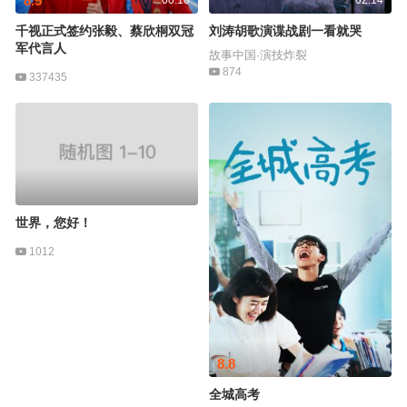
8.5
00:10
02:14
千视正式签约张毅、蔡欣桐双冠
刘涛胡歌演谍战剧一看就哭
军代言人
故事中国·演技炸裂
874
337435
世界，您好！
1012
8.8
全城高考