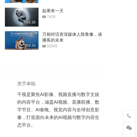
狄耐克智慧家庭中控屏新品
如果有一天
极智体验全屋智能一屏掌控
7429
01:53
03:36
狄耐克智能家居创新蓝宝石
万相对话资深媒体人陈鲁豫，谈
应用呈现智能面板科技美学
播客的未来
01:08
03:33
50565
阿哩阿哩aliali正式上线
00:30
看牛人如何将自己打造成美
国队长和钢铁侠
关于本站
01:31
千视是聚焦AI影像、视频直播与数字文娱
Ho火车模型, 这么长的火车
的内容平台，涵盖AI视频、直播联播、数
你见过吗?
字节目、AI春晚、视觉内容与全球创意影
01:02
像，打造面向未来的AI视频与数字内容生
最强的RC纸飞机什么样, 一
态平台。
起来看看
01:12