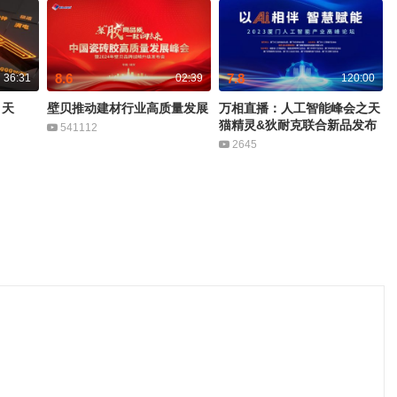
8.6
7.8
36:31
02:39
120:00
、天
壁贝推动建材行业高质量发展
万相直播：人工智能峰会之天
猫精灵&狄耐克联合新品发布
541112
2645