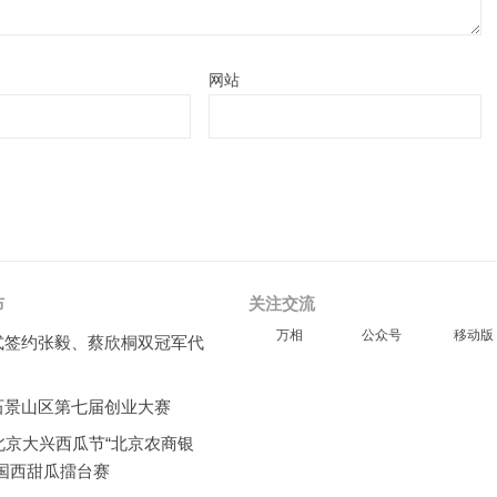
网站
布
关注交流
万相
公众号
移动版
式签约张毅、蔡欣桐双冠军代
石景山区第七届创业大赛
北京大兴西瓜节“北京农商银
全国西甜瓜擂台赛