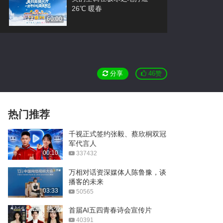
26℃ 暖春
60:00
万向一二三闪充Ultra、天
距、无极电池发布会
36:31
分享
46
赞
壁贝推动建材行业高质量发
展
02:39
万相直播：人工智能峰会之
热门推荐
天猫精灵&狄耐克联合新品
发布
120:00
千视正式签约张毅、蔡欣桐双冠
军代言人
苹果的销量巅峰——是标准
00:10
337432
答案，还是万恶之源？
10:28
万相对话资深媒体人陈鲁豫，谈
播客的未来
AI帮我把活干完了！它能1
03:33
50565
天做50个视频？？
01:20
首届AI五四青春诗会宣传片
40391