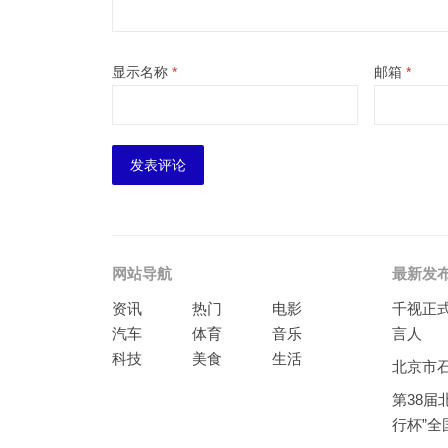
显示名称
*
邮箱
*
网站导航
最新发
资讯
热门
电影
千视正
汽车
体育
音乐
言人
科技
美食
生活
北京市
第38届
行杯”