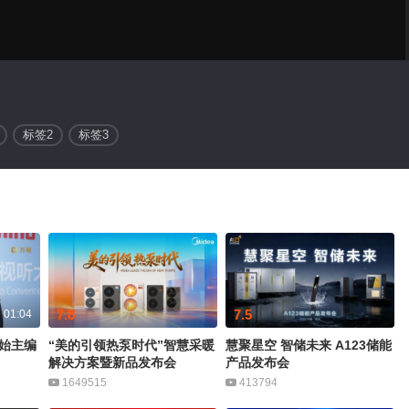
标签2
标签3
7.8
7.5
01:04
始主编
“美的引领热泵时代”智慧采暖
慧聚星空 智储未来 A123储能
解决方案暨新品发布会
产品发布会
1649515
413794