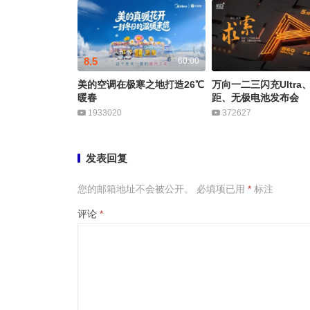
8.5
60:00
美的空调在极寒之地打造26℃
万向一二三闪充Ultra
暖春
距、无极电池发布会
1933020
372627
发表回复
您的邮箱地址不会被公开。
必填项已用
*
标注
评论
*