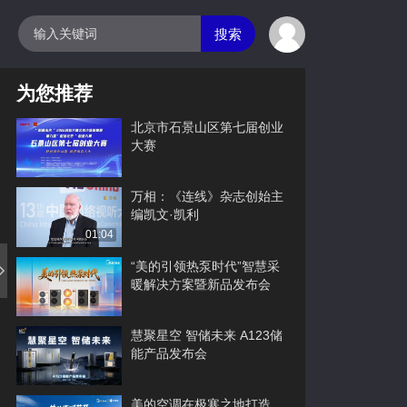
搜索
为您推荐
北京市石景山区第七届创业
大赛
万相：《连线》杂志创始主
编凯文·凯利
01:04
“美的引领热泵时代”智慧采
暖解决方案暨新品发布会
慧聚星空 智储未来 A123储
能产品发布会
美的空调在极寒之地打造