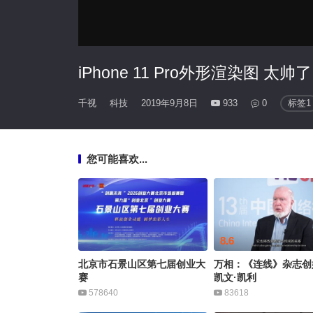
iPhone 11 Pro外形渲染图 太帅了
千视
科技
2019年9月8日
933
0
标签1
您可能喜欢...
8.6
北京市石景山区第七届创业大
万相：《连线》杂志创
赛
凯文·凯利
578640
83618