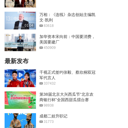
人在超过自身4倍的重力环
01:05
境下，会怎样？
02:20
万相：《连线》杂志创始主编凯
文·凯利
杀不死的生物！缓步动物为
01:04
83618
啥有如此顽强的生命？
02:08
加华资本宋向前：中国要消费，
美国要建厂
为了像鸟一样飞翔，人类都
03:07
450909
做了哪些努力？
01:08
最新发布
荣耀Magic5海外发布:DXO
千视正式签约张毅、蔡欣桐双冠
影像，屏幕多个第一
军代言人
03:20
00:10
337432
上天入地无所不能？
第38届北京大兴西瓜节“北京农
Insta360全景相机实测
商银行杯”全国西甜瓜擂台赛
00:58
98938
狄耐克智慧居家解决方案，
成都二娃升职记
智造健康舒适的生命住宅
31773
02:33
13:49