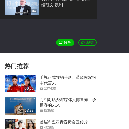
编凯文·凯利
01:04
第二十四届汉语桥世界大学
生中文比赛全球总决赛
04:03
分享
39
赞
加华资本宋向前：中国要消
费，美国要建厂
03:07
以珍稀，致真心：珍稀相
热门推荐
遇，真心相待
02:00
千视正式签约张毅、蔡欣桐双冠
军代言人
壁贝推动建材行业高质量发
00:10
337435
展，进入超国标时代！
02:39
万相对话资深媒体人陈鲁豫，谈
播客的未来
《中国当代画家》王西京
03:33
50569
25:47
首届AI五四青春诗会宣传片
40395