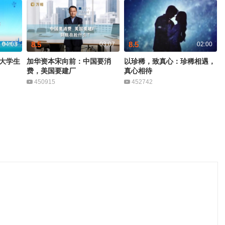
8.5
8.5
04:03
03:07
02:00
大学生
加华资本宋向前：中国要消
以珍稀，致真心：珍稀相遇，
费，美国要建厂
真心相待
450915
452742