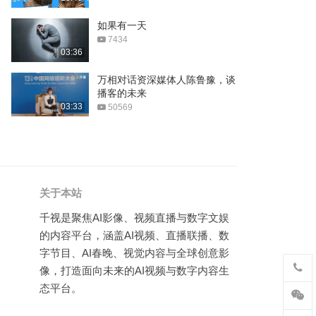
bilibili献给新一代的演讲
如果有一天
7434
03:52
03:36
bilibili献给前浪的演讲
万相对话资深媒体人陈鲁豫，谈
播客的未来
02:06
03:33
50569
百花迎新春2020全民电视网
络春晚
294:54
夺钻狙击
关于本站
75:36
千视是聚焦AI影像、视频直播与数字文娱
翻唱《你知道我在等你吗》
的内容平台，涵盖AI视频、直播联播、数
字节目、AI春晚、视觉内容与全球创意影
01:21
像，打造面向未来的AI视频与数字内容生
大幂幂的粉丝是真爱
态平台。
03:11