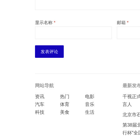
显示名称
*
邮箱
*
网站导航
最新发
资讯
热门
电影
千视正
汽车
体育
音乐
言人
科技
美食
生活
北京市
第38届
行杯”