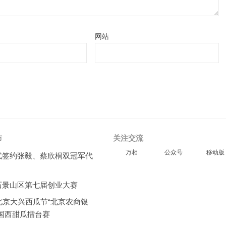
网站
布
关注交流
万相
公众号
移动版
式签约张毅、蔡欣桐双冠军代
石景山区第七届创业大赛
北京大兴西瓜节“北京农商银
全国西甜瓜擂台赛