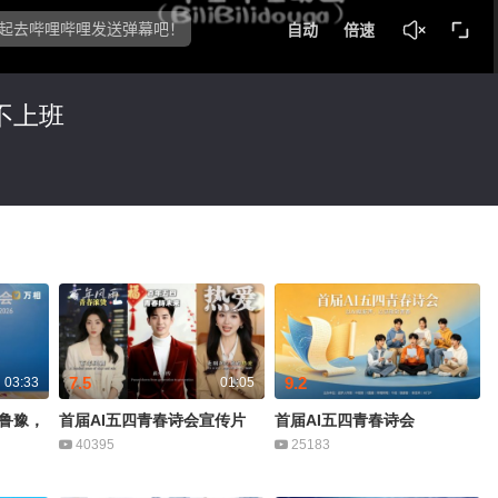
不上班
7.5
9.2
03:33
01:05
鲁豫，
首届AI五四青春诗会宣传片
首届AI五四青春诗会
40395
25183