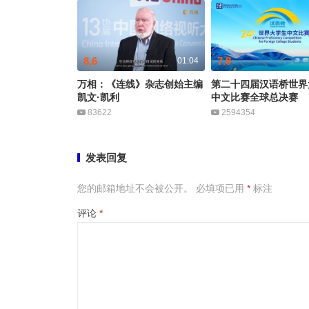
8.6
7.8
01:04
万相：《连线》杂志创始主编
第二十四届汉语桥世界
凯文·凯利
中文比赛全球总决赛
83622
2594354
发表回复
您的邮箱地址不会被公开。
必填项已用
*
标注
评论
*