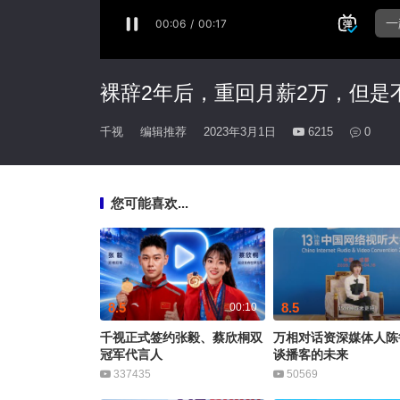
裸辞2年后，重回月薪2万，但是
千视
编辑推荐
2023年3月1日
6215
0
您可能喜欢...
8.5
8.5
00:10
千视正式签约张毅、蔡欣桐双
万相对话资深媒体人陈
冠军代言人
谈播客的未来
337435
50569