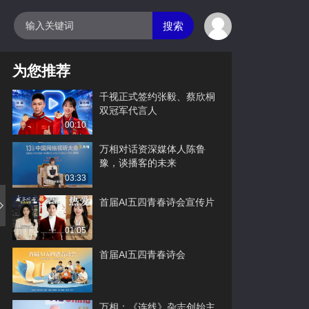
搜索
为您推荐
千视正式签约张毅、蔡欣桐
双冠军代言人
00:10
万相对话资深媒体人陈鲁
豫，谈播客的未来
03:33
首届AI五四青春诗会宣传片
01:05
首届AI五四青春诗会
万相：《连线》杂志创始主