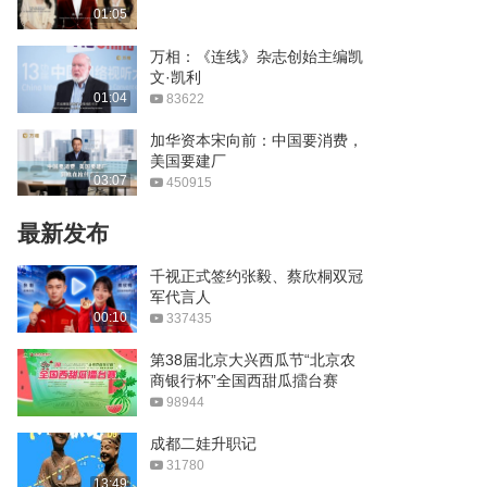
6大短视频创作AI神器，帮
01:05
你提升10倍工作效率
02:50
万相：《连线》杂志创始主编凯
文·凯利
【最强副业】失业后在家无
01:04
83622
脑搬砖，目前月入7.4w
02:40
加华资本宋向前：中国要消费，
美国要建厂
没事别想着做UP主了！UP
03:07
450915
主变现指南
29:02
最新发布
狄耐克智慧居家解决方案，
千视正式签约张毅、蔡欣桐双冠
悠享健康舒适美好人居
军代言人
02:33
00:10
337435
母亲节扎心短片：别让妈妈
第38届北京大兴西瓜节“北京农
的愿望过期
商银行杯”全国西甜瓜擂台赛
08:49
98944
愿全天下母亲平安幸福
成都二娃升职记
31780
00:20
13:49