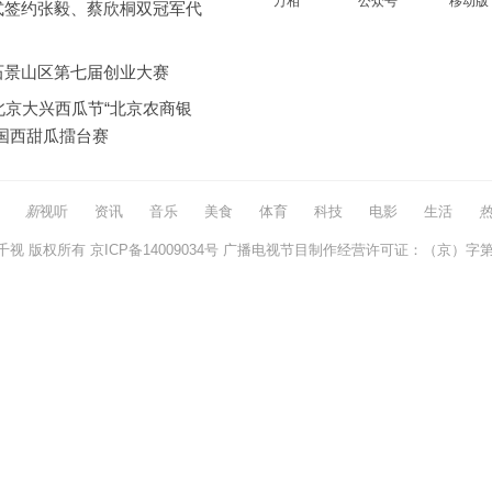
万相
公众号
移动版
式签约张毅、蔡欣桐双冠军代
石景山区第七届创业大赛
北京大兴西瓜节“北京农商银
全国西甜瓜擂台赛
新
视听
资讯
音乐
美食
体育
科技
电影
生活
千视
版权所有
京ICP备14009034号
广播电视节目制作经营许可证：（京）字第0