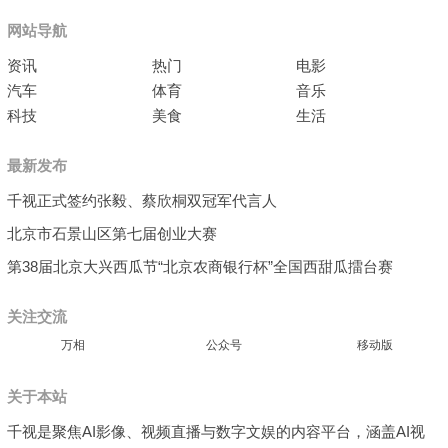
网站导航
资讯
热门
电影
汽车
体育
音乐
科技
美食
生活
最新发布
千视正式签约张毅、蔡欣桐双冠军代言人
北京市石景山区第七届创业大赛
第38届北京大兴西瓜节“北京农商银行杯”全国西甜瓜擂台赛
关注交流
万相
公众号
移动版
关于本站
千视是聚焦AI影像、视频直播与数字文娱的内容平台，涵盖AI视