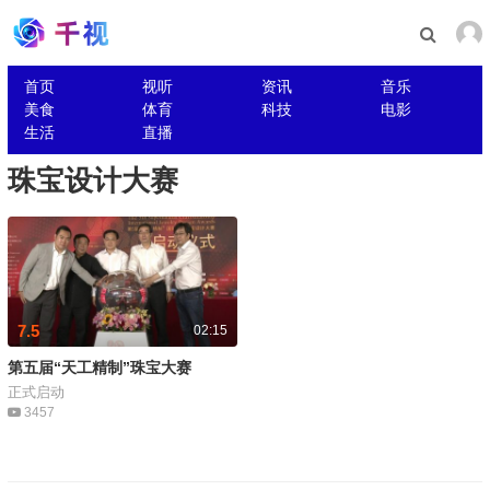
首页
视听
资讯
音乐
美食
体育
科技
电影
生活
直播
珠宝设计大赛
7.5
02:15
第五届“天工精制”珠宝大赛
正式启动
3457