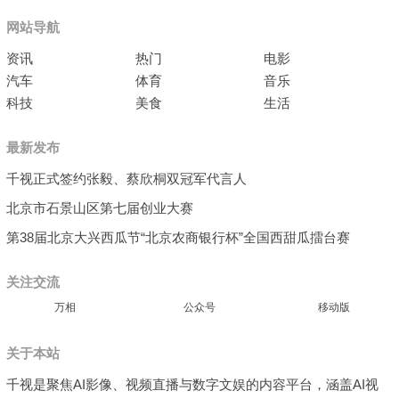
网站导航
资讯
热门
电影
汽车
体育
音乐
科技
美食
生活
最新发布
千视正式签约张毅、蔡欣桐双冠军代言人
北京市石景山区第七届创业大赛
第38届北京大兴西瓜节“北京农商银行杯”全国西甜瓜擂台赛
关注交流
万相
公众号
移动版
关于本站
千视是聚焦AI影像、视频直播与数字文娱的内容平台，涵盖AI视