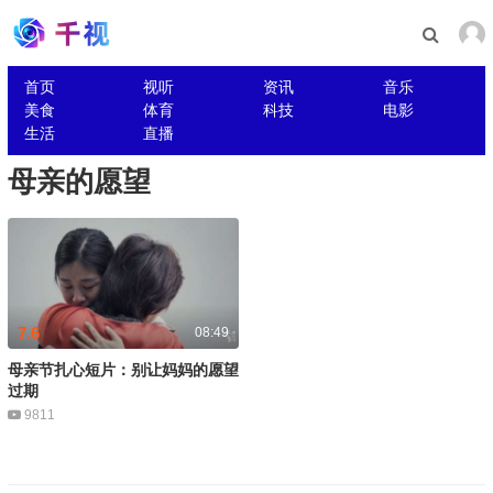
首页
视听
资讯
音乐
美食
体育
科技
电影
生活
直播
母亲的愿望
7.6
08:49
母亲节扎心短片：别让妈妈的愿望
过期
9811