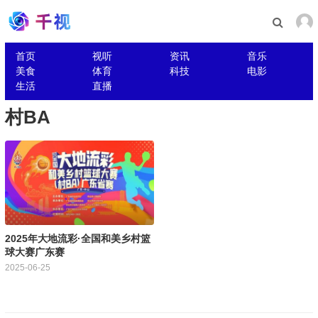
首页
视听
资讯
音乐
美食
体育
科技
电影
生活
直播
村BA
2025年大地流彩·全国和美乡村篮
球大赛广东赛
2025-06-25